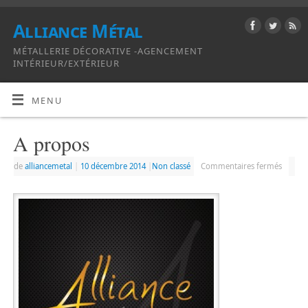
Alliance Métal
MÉTALLERIE DÉCORATIVE -AGENCEMENT
INTÉRIEUR/EXTÉRIEUR
MENU
A propos
de
alliancemetal
|
10 décembre 2014
|
Non classé
Commentaires fermés