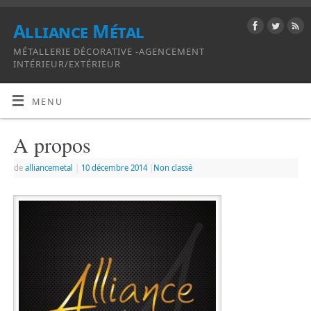
Alliance Métal
MÉTALLERIE DÉCORATIVE -AGENCEMENT
INTÉRIEUR/EXTÉRIEUR
MENU
A propos
de
alliancemetal
|
10 décembre 2014
|
Non classé