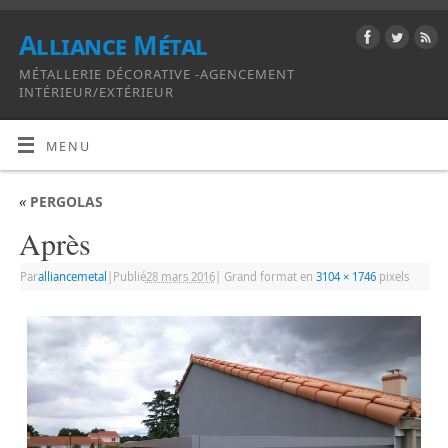
Alliance Métal
MÉTALLERIE DÉCORATIVE -AGENCEMENT
INTÉRIEUR/EXTÉRIEUR
MENU
«
PERGOLAS
Après
Par
alliancemetal
|
Publié
28 mars 2016
|
Grand format en
3104 × 1746
pixels