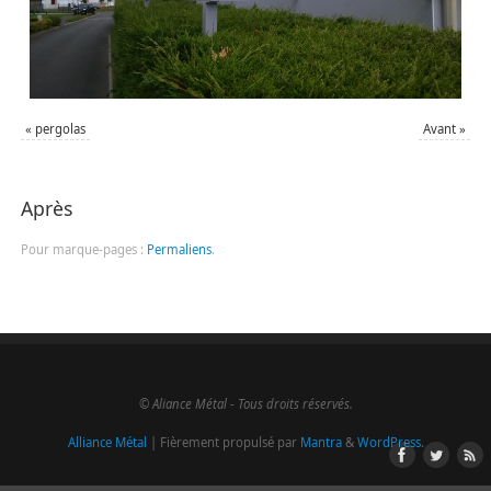
«
pergolas
Avant
»
Après
Pour marque-pages :
Permaliens
.
© Aliance Métal - Tous droits réservés.
Alliance Métal
| Fièrement propulsé par
Mantra
&
WordPress.