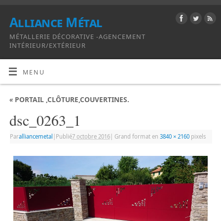
Alliance Métal
MÉTALLERIE DÉCORATIVE -AGENCEMENT
INTÉRIEUR/EXTÉRIEUR
MENU
«
PORTAIL ,CLÔTURE,COUVERTINES.
dsc_0263_1
Par
alliancemetal
|
Publié
7 octobre 2016
|
Grand format en
3840 × 2160
pixels