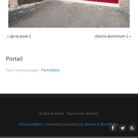
«
apres-pose-2
cloture-aluminium-2
»
Portail
Pour marque-pages :
Permaliens
.
© Aliance Métal - Tous droits réservés.
Alliance Métal
| Fièrement propulsé par
Mantra
&
WordPress.