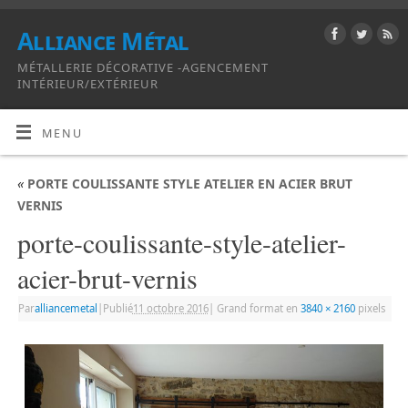
Alliance Métal
MÉTALLERIE DÉCORATIVE -AGENCEMENT
INTÉRIEUR/EXTÉRIEUR
MENU
«
PORTE COULISSANTE STYLE ATELIER EN ACIER BRUT
VERNIS
porte-coulissante-style-atelier-
acier-brut-vernis
Par
alliancemetal
|
Publié
11 octobre 2016
|
Grand format en
3840 × 2160
pixels