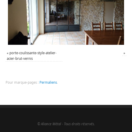
«
porte-coulissante-style-atelier-
»
acier-brut-vernis
Pour marque-pages :
Permaliens
.
© Aliance Métal - Tous droits réservés.